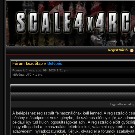
Regisztráció
Fórum kezdőlap
»
Belépés
Pontos idő: vas. aug. 09, 2026 2:51 pm
Időzóna: UTC + 1 óra
Egy felhasználó p
A belépéshez regisztrált felhasználónak kell lenned. A regisztráció cs
néhány másodpercet vesz igénybe, de számos előnnyel jár, az admini
például így tud külön jogosultságokat adni. A regisztráció előtt győződ
hogy elfogadod a felhasználási feltételeinket, valamint egyetértesz az
adatvédelmi nyilatkozatunkkal. Kérjük, olvasd el a fórumok szabályait 