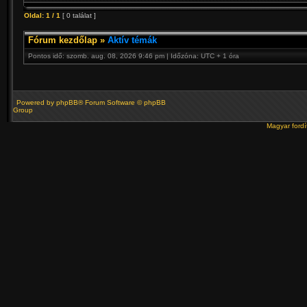
Oldal:
1
/
1
[ 0 találat ]
Fórum kezdőlap
»
Aktív témák
Pontos idő: szomb. aug. 08, 2026 9:46 pm | Időzóna: UTC + 1 óra
Powered by
phpBB
® Forum Software © phpBB
Group
Magyar ford