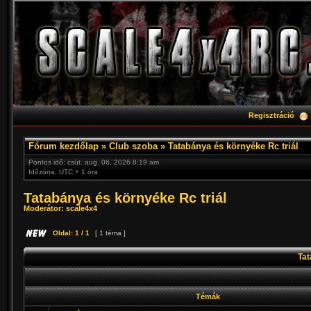
Regisztráció
Fórum kezdőlap
»
Club szoba
»
Tatabánya és környéke Rc triál
Pontos idő: csüt. aug. 06, 2026 8:19 am
Időzóna: UTC + 1 óra
Tatabánya és környéke Rc triál
Moderátor:
scale4x4
Oldal:
1
/
1
[ 1 téma ]
Tat
Témák