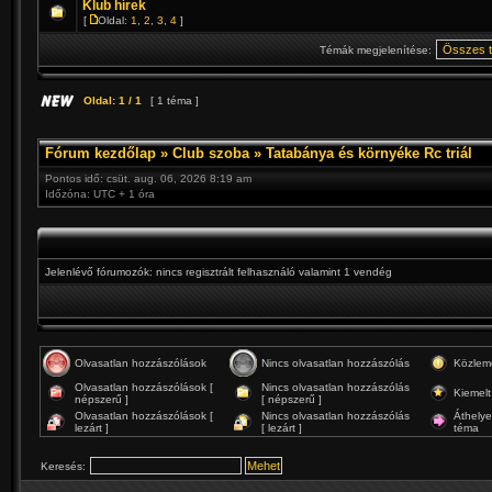
Klub hírek
[
Oldal:
1
,
2
,
3
,
4
]
Témák megjelenítése:
Oldal:
1
/
1
[ 1 téma ]
Fórum kezdőlap
»
Club szoba
»
Tatabánya és környéke Rc triál
Pontos idő: csüt. aug. 06, 2026 8:19 am
Időzóna: UTC + 1 óra
Jelenlévő fórumozók: nincs regisztrált felhasználó valamint 1 vendég
Olvasatlan hozzászólások
Nincs olvasatlan hozzászólás
Közlem
Olvasatlan hozzászólások [
Nincs olvasatlan hozzászólás
Kiemelt
népszerű ]
[ népszerű ]
Olvasatlan hozzászólások [
Nincs olvasatlan hozzászólás
Áthelye
lezárt ]
[ lezárt ]
téma
Keresés: