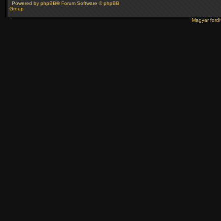
Powered by
phpBB
® Forum Software © phpBB
Group
Magyar ford