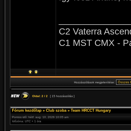
______________
C2 Vaterra Ascend
C1 MST CMX - Pa
Hozzászólások megjelenítése:
Oldal:
2
/
2
[ 15 hozzászólás ]
Fórum kezdőlap
»
Club szoba
»
Team HRCCT Hungary
Pontos idő: hétf. aug. 10, 2026 10:05 am
Időzóna: UTC + 1 óra