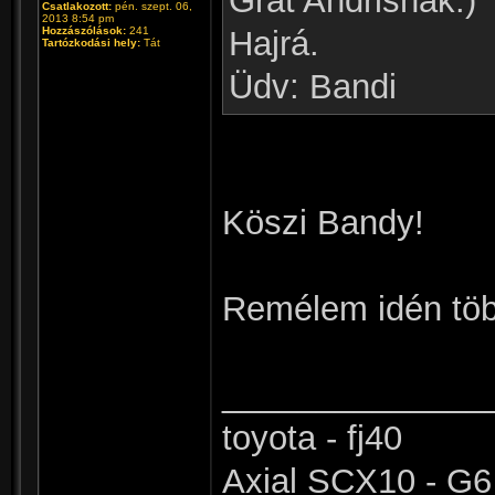
Grat Andrisnak:)
Csatlakozott:
pén. szept. 06,
2013 8:54 pm
Hozzászólások:
241
Hajrá.
Tartózkodási hely:
Tát
Üdv: Bandi
Köszi Bandy!
Remélem idén több
______________
toyota - fj40
Axial SCX10 - G6