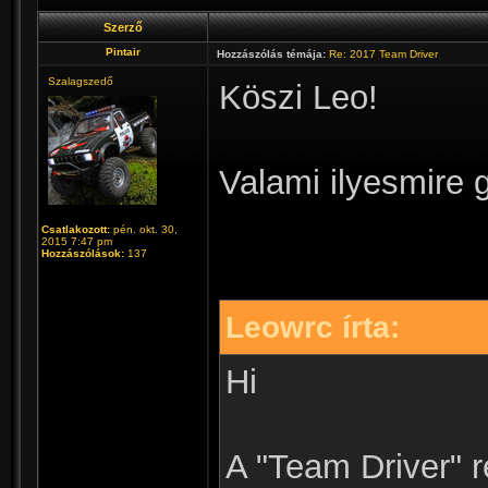
Szerző
Pintair
Hozzászólás témája:
Re: 2017 Team Driver
Szalagszedő
Köszi Leo!
Valami ilyesmire 
Csatlakozott:
pén. okt. 30,
2015 7:47 pm
Hozzászólások:
137
Leowrc írta:
Hi
A "Team Driver" 