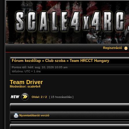
Regisztráció
Fórum kezdőlap
»
Club szoba
»
Team HRCCT Hungary
Pontos idő: hétf. aug. 10, 2026 10:05 am
Időzóna: UTC + 1 óra
Team Driver
Moderátor:
scale4x4
Oldal:
2
/
2
[ 15 hozzászólás ]
Nyomtatóbarát verzió