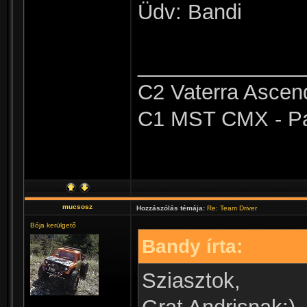
Üdv: Bandi
______________
C2 Vaterra Ascend
C1 MST CMX - Pa
mucsosz
Hozzászólás témája:
Re: Team Driver
Bója kerülgető
Bandy írta:
Sziasztok,