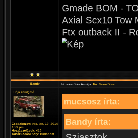
Gmade BOM - TOY
Axial Scx10 Tow 
Ftx outback II -
Bandy
Hozzászólás témája:
Re: Team Driver
Bója kerülgető
mucsosz írta:
Bandy írta:
Csatlakozott:
vas. jan. 19, 2014
4:29 pm
Hozzászólások:
419
Sziasztok,
Tartózkodási hely:
Budapest