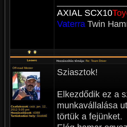
______________
AXIAL SCX10
Toy
Vaterra
Twin Ha
Leowrc
Hozzászólás témája:
Re: Team Driver
Off-road Mester
Sziasztok!
Elkezdődik ez a s
munkavállalása ut
Csatlakozott:
csüt. jan. 12,
2012 5:05 pm
Hozzászólások:
4388
törtük a fejünket.
Tartózkodási hely:
Gödöllő