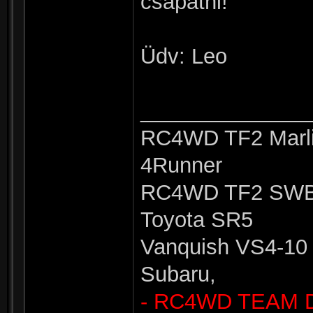
csapatni!
Üdv: Leo
______________
RC4WD TF2 Marli
4Runner
RC4WD TF2 SWB 
Toyota SR5
Vanquish VS4-10 
Subaru,
- RC4WD TEAM 