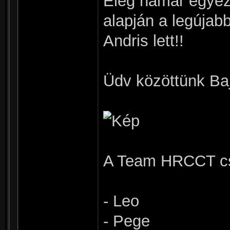
Elég hamar egyez
alapján a legúja
Andris lett!!
Üdv közöttünk Ba
A Team HRCCT csap
- Leo
- Pege