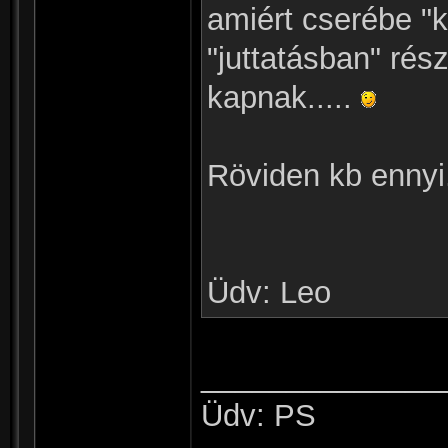
amiért cserébe 
"juttatásban" rés
kapnak.....
Röviden kb ennyi
Üdv: Leo
______________
Üdv: PS