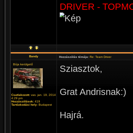
DRIVER - TOPM
Bandy
Hozzászólás témája:
Re: Team Driver
Bója kerülgető
Sziasztok,
Grat Andrisnak:)
Csatlakozott:
vas. jan. 19, 2014
4:29 pm
Hozzászólások:
419
Tartózkodási hely:
Budapest
Hajrá.