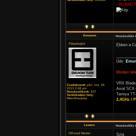
- RC4WD 
Emunem
Hozzászólás 
Pályabejáró
Ebben a Co
_________
Üdv:
Emu
Minden leh
VRX Blade
Csatlakozott:
pén. nov. 29,
Axial SCX-
2013 2:46 pm
Hozzászólások:
637
Tamiya TT-
Tartózkodási hely:
Wien/Kisvárda
2,4GHz / 
Leowrc
Hozzászólás 
Off-road Mester
Szia