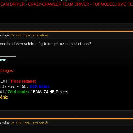
TEAM DRIVER - CRAZY-CRAWLER TEAM DRIVER - TOPMODELLISMO TE
témája:
Re: OFF Topik...ami belefér
ronás időben valaki még tekergeti az autóját otthon?
________
nem
etséges...
 10T /
Piros rettenet
10 / Ford F-150 /
KÉK Bálna
01 /
Zöld darázs
/
BMW Z4 HB Project
Póráz
témája:
Re: OFF Topik...ami belefér