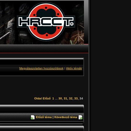
Megválaszolatlan hozzászólások
|
Aktív témák
Oldal
Előző
1
...
30
,
31
,
32
,
33
,
34
Előző téma
|
Következő téma