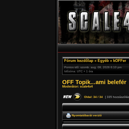
Fórum kezdőlap
»
Egyéb
»
kOFFer
Pontos idő: szomb. aug. 08, 2026 6:10 pm
Időzóna: UTC + 1 óra
OFF Topik...ami belefér
Moderátor:
scale4x4
Oldal:
34
/
34
[ 335 hozzászólás
Nyomtatóbarát verzió