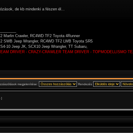
ózások, de kb mindenki a fészen él...
________
 Marlin Crawler, RC4WD TF2 Toyota 4Runner
 SWB Jeep Wrangler, RC4WD TF2 LWB Toyota SR5
S4-10 Jeep JK, SCX10 Jeep Wrangler, TT Subaru,
TEAM DRIVER - CRAZY-CRAWLER TEAM DRIVER - TOPMODELLISMO TE
zzászólások megjelenítése:
Rendezés
 ]