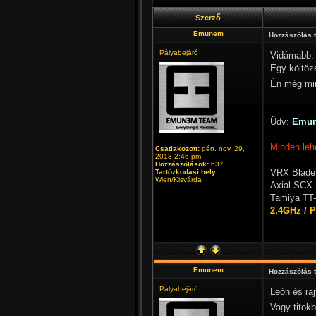
Szerző
Emunem
Hozzászólás 
Pályabejáró
Vidámabb:
Egy költöz
Én még min
_________
Üdv:
Emu
Minden leh
Csatlakozott:
pén. nov. 29,
2013 2:46 pm
Hozzászólások:
637
VRX Blade
Tartózkodási hely:
Wien/Kisvárda
Axial SCX-
Tamiya TT-
2,4GHz / 
Emunem
Hozzászólás 
Pályabejáró
León és raj
Vagy titok