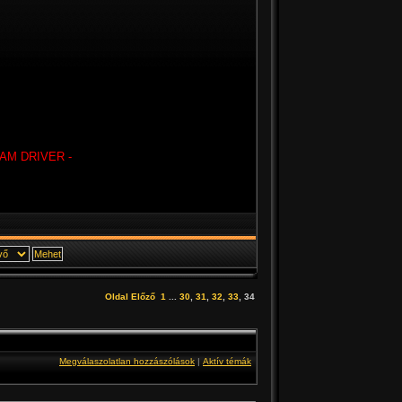
AM DRIVER -
Oldal
Előző
1
...
30
,
31
,
32
,
33
,
34
Megválaszolatlan hozzászólások
|
Aktív témák