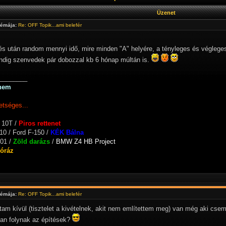
Üzenet
témája:
Re: OFF Topik...ami belefér
és után random mennyi idő, mire minden "A" helyére, a tényleges és végleges
dig szenvedek pár dobozzal kb 6 hónap múltán is.
________
nem
etséges...
 10T /
Piros rettenet
10 / Ford F-150 /
KÉK Bálna
01 /
Zöld darázs
/
BMW Z4 HB Project
Póráz
témája:
Re: OFF Topik...ami belefér
tam kívül (tisztelet a kivételnek, akit nem említettem meg) van még aki csem
ban folynak az építések?