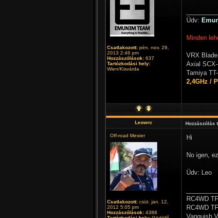
_________
Üdv:
Emu
Minden leh
Csatlakozott:
pén. nov. 29,
2013 2:46 pm
VRX Blade
Hozzászólások:
637
Axial SCX-
Tartózkodási hely:
Wien/Kisvárda
Tamiya TT-
2,4GHz / 
Leowrc
Hozzászólás 
Off-road Mester
Hi
No igen, ez
Üdv: Leo
_________
RC4WD TF2
Csatlakozott:
csüt. jan. 12,
RC4WD TF2
2012 5:05 pm
Hozzászólások:
4388
Vanquish V
Tartózkodási hely:
Gödöllő