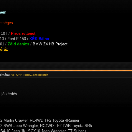
________
nem
etséges...
 10T /
Piros rettenet
10 / Ford F-150 /
KÉK Bálna
01 /
Zöld darázs
/
BMW Z4 HB Project
Póráz
témája:
Re: OFF Topik...ami belefér
 jó kérdés.....
________
 Marlin Crawler, RC4WD TF2 Toyota 4Runner
 SWB Jeep Wrangler, RC4WD TF2 LWB Toyota SR5
S4-10 Jeep JK, SCX10 Jeep Wrangler, TT Subaru,