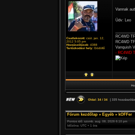
Vannak aut
Üdv: Leo
_________
RC4WD TF2
Csatlakozott:
csüt. jan. 12,
RC4WD TF2
2012 5:05 pm
Hozzászólások:
4388
Vanquish V
Tartózkodási hely:
Gödöllő
- RC4WD 
Ho
Oldal:
34
/
34
[ 335 hozzászólás
Fórum kezdőlap
»
Egyéb
»
kOFFer
Pontos idő: szomb. aug. 08, 2026 6:10 pm
Időzóna: UTC + 1 óra