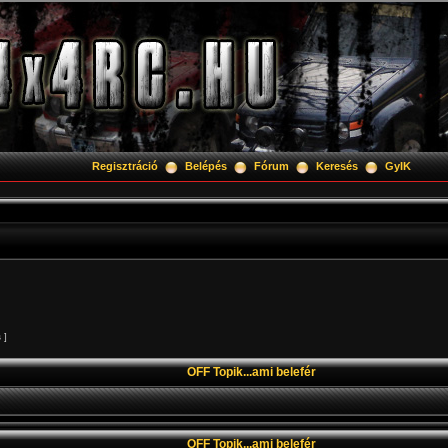
Regisztráció
Belépés
Fórum
Keresés
GyIK
 ]
OFF Topik...ami belefér
OFF Topik...ami belefér