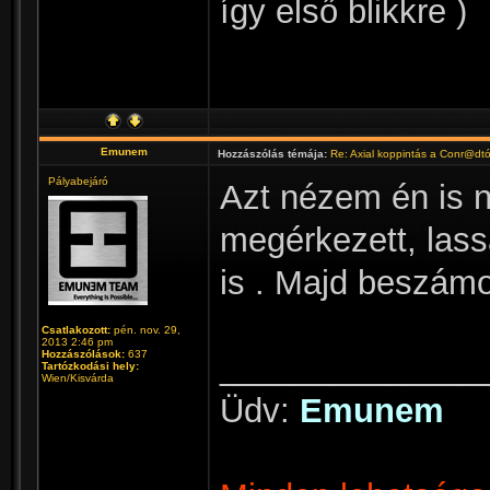
így első blikkre )
Emunem
Hozzászólás témája:
Re: Axial koppintás a Conr@dt
Pályabejáró
Azt nézem én is 
megérkezett, las
is . Majd beszámo
Csatlakozott:
pén. nov. 29,
2013 2:46 pm
Hozzászólások:
637
______________
Tartózkodási hely:
Wien/Kisvárda
Üdv:
Emunem