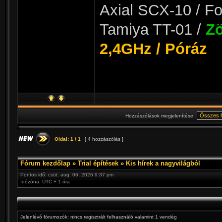
Axial SCX-10 / Fo
Tamiya TT-01 /
Zö
2,4GHz / Póráz
Hozzászólások megjelenítése:
Oldal:
1
/
1
[ 4 hozzászólás ]
Fórum kezdőlap
»
Trial építések
»
Kis hírek a nagyvilágból
Pontos idő: csüt. aug. 06, 2026 9:37 pm
Időzóna: UTC + 1 óra
Jelenlévő fórumozók: nincs regisztrált felhasználó valamint 1 vendég