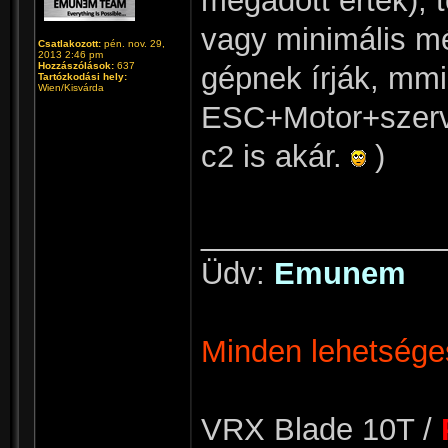
megadott érték), t
vagy minimális m
Csatlakozott:
pén. nov. 29,
2013 2:46 pm
Hozzászólások:
637
gépnek írják, mmi
Tartózkodási hely:
Wien/Kisvárda
ESC+Motor+szervóv
c2 is akár.
)
______________
Üdv:
Emunem
Minden lehetséges
VRX Blade 10T /