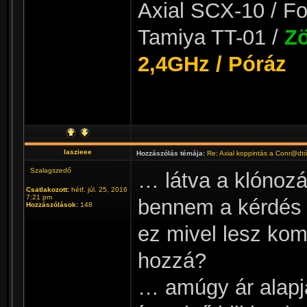
Axial SCX-10 / Fo
Tamiya TT-01 /
Zö
2,4GHz / Póráz
laszieee
Hozzászólás témája:
Re: Axial koppintás a Conr@dt
Szalagszedő
… látva a klónozá
Csatlakozott:
hétf. júl. 25, 2016
7:21 pm
bennem a kérdés 
Hozzászólások:
148
ez mivel lesz kom
hozzá?
… amúgy ár alapjá