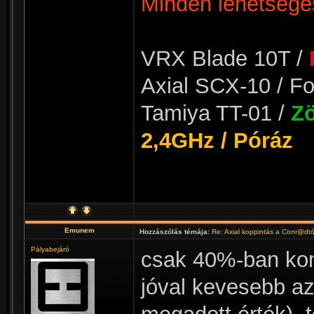
Minden lehetséges
VRX Blade 10T /
Axial SCX-10 / Fo
Tamiya TT-01 /
Zö
2,4GHz / Póráz
Emunem
Hozzászólás témája:
Re: Axial koppintás a Conr@dt
Pályabejáró
csak 40%-ban kom
jóval kevesebb az