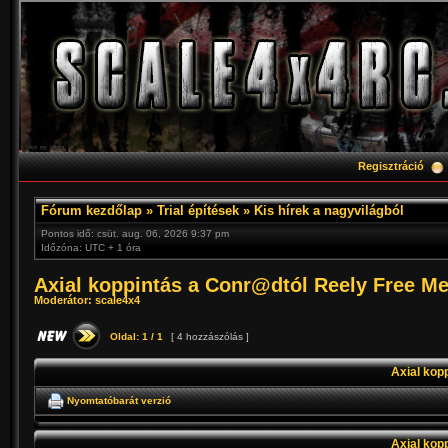
Regisztráció
Fórum kezdőlap
»
Trial építések
»
Kis hírek a nagyvilágból
Pontos idő: csüt. aug. 06, 2026 9:37 pm
Időzóna: UTC + 1 óra
Axial koppintás a Conr@dtól Reely Free M
Moderátor:
scale4x4
Oldal:
1
/
1
[ 4 hozzászólás ]
Axial kop
Nyomtatóbarát verzió
Axial kop