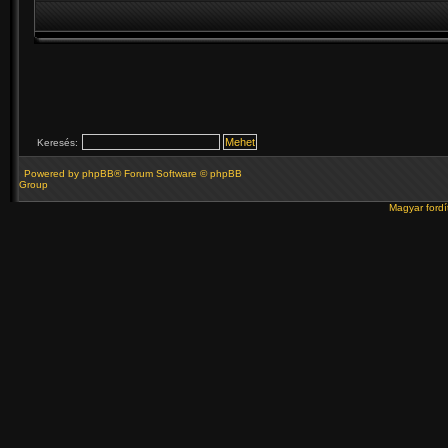
Keresés:
Powered by
phpBB
® Forum Software © phpBB
Group
Magyar ford