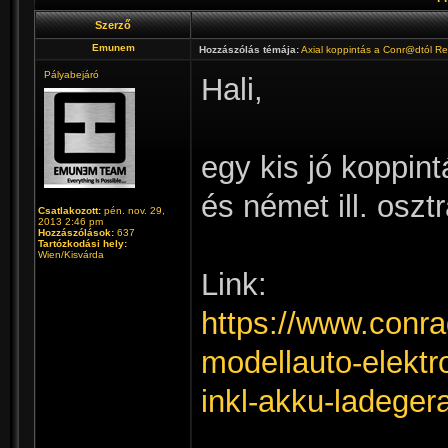
Szerző
Emunem
Hozzászólás témája:
Axial koppintás a Conr@dtól R
Pályabejáró
Hali,
egy kis jó koppint
és német ill. osztr
Csatlakozott:
pén. nov. 29,
2013 2:46 pm
Hozzászólások:
637
Tartózkodási hely:
Wien/Kisvárda
Link:
https://www.conra
modellauto-elektro
inkl-akku-ladege