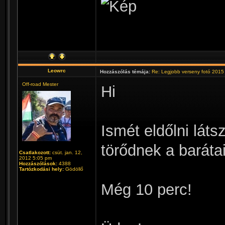
Leowrc
Hozzászólás témája:
Re: Legjobb verseny fotó 2015
Off-road Mester
Hi
Ismét eldőlni láts
törődnek a barátai.
Csatlakozott:
csüt. jan. 12,
2012 5:05 pm
Hozzászólások:
4388
Tartózkodási hely:
Gödöllő
Még 10 perc!