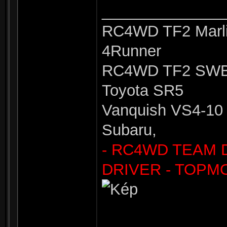
______________
RC4WD TF2 Marli
4Runner
RC4WD TF2 SWB 
Toyota SR5
Vanquish VS4-10 
Subaru,
- RC4WD TEAM 
DRIVER - TOPM