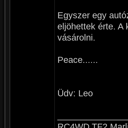
Egyszer egy autó
eljöhettek érte. 
vásárolni.
Peace......
Üdv: Leo
______________
RC4WD TF2 Marli