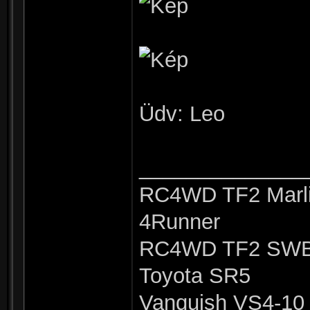
Üdv: Leo
______________
RC4WD TF2 Marli
4Runner
RC4WD TF2 SWB 
Toyota SR5
Vanquish VS4-10 