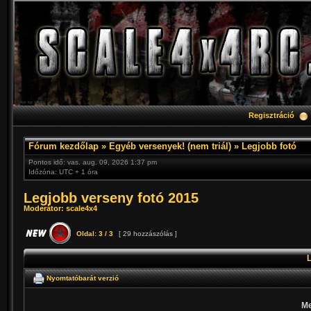
Regisztráció
Fórum kezdőlap
»
Egyéb versenyek! (nem triál)
»
Legjobb fotó
Pontos idő: vas. aug. 09, 2026 1:37 pm
Időzóna: UTC + 1 óra
Legjobb verseny fotó 2015
Moderátor:
scale4x4
Oldal:
3
/
3
[ 29 hozzászólás ]
Nyomtatóbarát verzió
Me