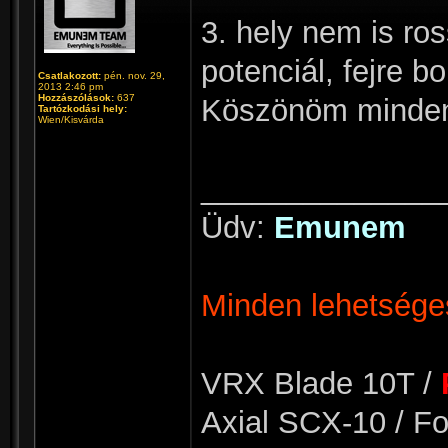
3. hely nem is ro
potenciál, fejre b
Csatlakozott:
pén. nov. 29,
2013 2:46 pm
Hozzászólások:
637
Köszönöm mindenk
Tartózkodási hely:
Wien/Kisvárda
______________
Üdv:
Emunem
Minden lehetséges
VRX Blade 10T /
Axial SCX-10 / Fo