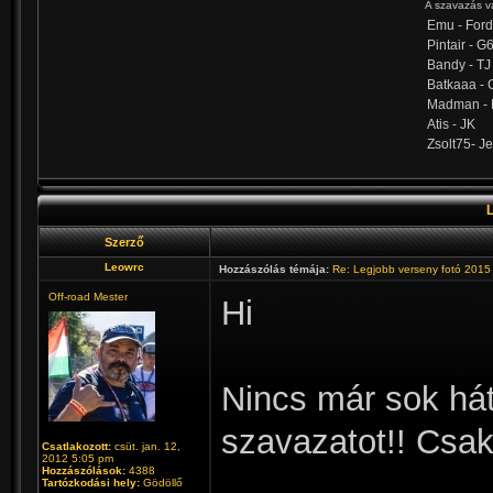
A szavazás va
Emu - Ford
Pintair - G
Bandy - TJ
Batkaaa - 
Madman -
Atis - JK
Zsolt75- J
Szerző
Leowrc
Hozzászólás témája:
Re: Legjobb verseny fotó 2015
Off-road Mester
Hi
Nincs már sok hát
szavazatot!! Csak
Csatlakozott:
csüt. jan. 12,
2012 5:05 pm
Hozzászólások:
4388
Tartózkodási hely:
Gödöllő