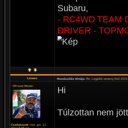
Subaru,
- RC4WD TEAM 
DRIVER - TOPM
Leowrc
Hozzászólás témája:
Re: Legjobb verseny fotó 2015
Off-road Mester
Hi
Túlzottan nem jött
Csatlakozott:
csüt. jan. 12,
2012 5:05 pm