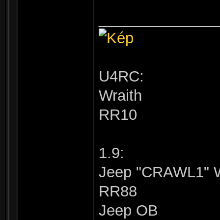
______________
U4RC:
Wraith
RR10
1.9:
Jeep "CRAWL1" W
RR88
Jeep OB