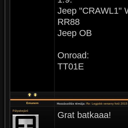
Jeep "CRAWL1" W
RR88
Jeep OB
Onroad:
TT01E
Emunem
Hozzászólás témája:
Re: Legjobb verseny fotó 2015
Pályabejáró
Grat batkaaa!