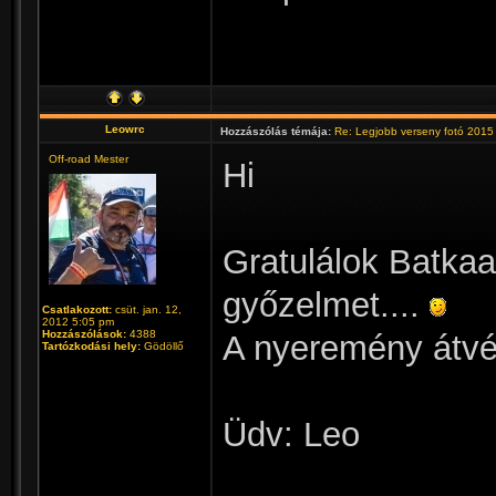
Leowrc
Hozzászólás témája:
Re: Legjobb verseny fotó 2015
Off-road Mester
Hi
Gratulálok Batkaa
győzelmet....
Csatlakozott:
csüt. jan. 12,
2012 5:05 pm
Hozzászólások:
4388
A nyeremény átvé
Tartózkodási hely:
Gödöllő
Üdv: Leo