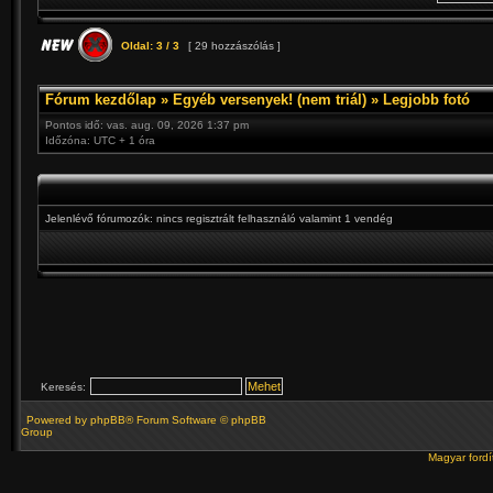
Oldal:
3
/
3
[ 29 hozzászólás ]
Fórum kezdőlap
»
Egyéb versenyek! (nem triál)
»
Legjobb fotó
Pontos idő: vas. aug. 09, 2026 1:37 pm
Időzóna: UTC + 1 óra
Jelenlévő fórumozók: nincs regisztrált felhasználó valamint 1 vendég
Keresés:
Powered by
phpBB
® Forum Software © phpBB
Group
Magyar ford