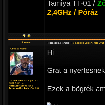
Tamiya TT-01 /
Zö
2,4GHz / Póráz
Leowrc
Hozzászólás témája:
Re: Legjobb verseny fotó 2015
Off-road Mester
Hi
Grat a nyertesnek..
Csatlakozott:
csüt. jan. 12,
2012 5:05 pm
Hozzászólások:
4388
Ezek a bögrék ami
Tartózkodási hely:
Gödöllő