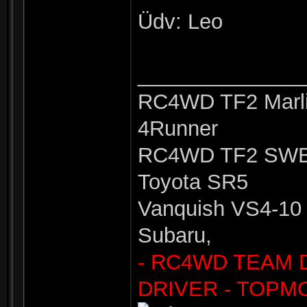
Üdv: Leo
______________
RC4WD TF2 Marli
4Runner
RC4WD TF2 SWB 
Toyota SR5
Vanquish VS4-10 
Subaru,
- RC4WD TEAM 
DRIVER - TOPM