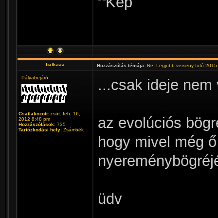
batkaaa
Hozzászólás témája:
Re: Legjobb verseny fotó 2015
Pályabejáró
...csak ideje nem v
Csatlakozott:
csüt. feb. 16,
az evolúciós bögr
2012 8:48 pm
Hozzászólások:
735
Tartózkodási hely:
Zsámbék
hogy mivel még ő
nyereménybögréjé
üdv