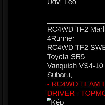
Üdv: Leo
______________
RC4WD TF2 Marli
4Runner
RC4WD TF2 SWB 
Toyota SR5
Vanquish VS4-10 
Subaru,
- RC4WD TEAM 
DRIVER - TOPM