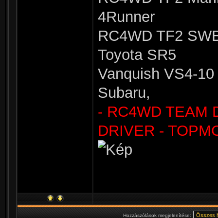
4Runner
RC4WD TF2 SWB 
Toyota SR5
Vanquish VS4-10 
Subaru,
- RC4WD TEAM 
DRIVER - TOPM
Hozzászólások megjelenítése: