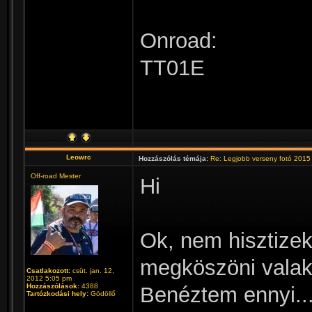
Onroad:
TT01E
Leowrc
Hozzászólás témája:
Re: Legjobb verseny fotó 2015
Off-road Mester
Hi
Ok, nem hisztizek
megköszöni valaki 
Csatlakozott:
csüt. jan. 12,
2012 5:05 pm
Hozzászólások:
4388
Benéztem ennyi..
Tartózkodási hely:
Gödöllő